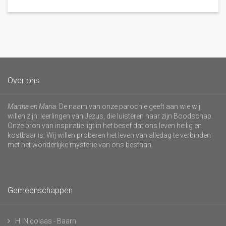
Over ons
Martha en Maria
. De naam van onze parochie geeft aan wie wij
willen zijn: leerlingen van Jezus, die luisteren naar zijn Boodschap.
Onze bron van inspiratie ligt in het besef dat ons leven heilig en
kostbaar is. Wij willen proberen het leven van alledag te verbinden
met het wonderlijke mysterie van ons bestaan.
Gemeenschappen
H. Nicolaas - Baarn