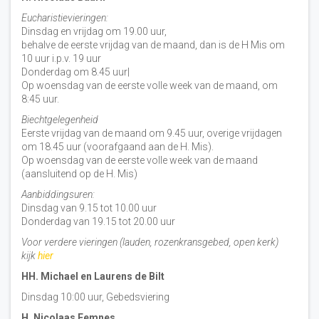
Eucharistievieringen:
Dinsdag en vrijdag om 19.00 uur,
behalve de eerste vrijdag van de maand, dan is de H Mis om
10 uur i.p.v. 19 uur
Donderdag om 8.45 uur|
Op woensdag van de eerste volle week van de maand, om
8:45 uur.
Biechtgelegenheid
Eerste vrijdag van de maand om 9.45 uur, overige vrijdagen
om 18.45 uur (voorafgaand aan de H. Mis).
Op woensdag van de eerste volle week van de maand
(aansluitend op de H. Mis)
Aanbiddingsuren:
Dinsdag van 9.15 tot 10.00 uur
Donderdag van 19.15 tot 20.00 uur
Voor verdere vieringen (lauden, rozenkransgebed, open kerk)
kijk
hier
HH. Michael en Laurens de Bilt
Dinsdag 10:00 uur, Gebedsviering
H. Nicolaas Eemnes