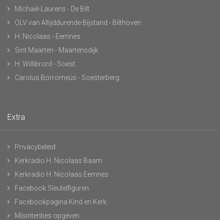
Michaël-Laurens - De Bilt
OLV van Altijddurende Bijstand - Bilthoven
H. Nicolaas - Eemnes
Sint Maarten - Maartensdijk
H. Willibrord - Soest
Carolus Borromeüs - Soesterberg
Extra
Privacybeleid
Kerkradio H. Nicolaas Baarn
Kerkradio H. Nicolaas Eemnes
Facebook Sleutelfiguren
Facebookpagina Kind en Kerk
Misintenties opgeven