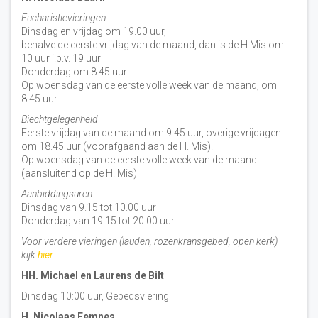
Eucharistievieringen:
Dinsdag en vrijdag om 19.00 uur,
behalve de eerste vrijdag van de maand, dan is de H Mis om
10 uur i.p.v. 19 uur
Donderdag om 8.45 uur|
Op woensdag van de eerste volle week van de maand, om
8:45 uur.
Biechtgelegenheid
Eerste vrijdag van de maand om 9.45 uur, overige vrijdagen
om 18.45 uur (voorafgaand aan de H. Mis).
Op woensdag van de eerste volle week van de maand
(aansluitend op de H. Mis)
Aanbiddingsuren:
Dinsdag van 9.15 tot 10.00 uur
Donderdag van 19.15 tot 20.00 uur
Voor verdere vieringen (lauden, rozenkransgebed, open kerk)
kijk
hier
HH. Michael en Laurens de Bilt
Dinsdag 10:00 uur, Gebedsviering
H. Nicolaas Eemnes