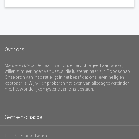
Over ons
Martha en Maria
. De naam van onze parochie geeft aan wie wij
willen zijn: leerlingen van Jezus, die luisteren naar zijn Boodschap.
Onze bron van inspiratie ligt in het besef dat ons leven heilig en
kostbaar is. Wij willen proberen het leven van alledag te verbinden
met het wonderlijke mysterie van ons bestaan.
Gemeenschappen
H. Nicolaas - Baarn