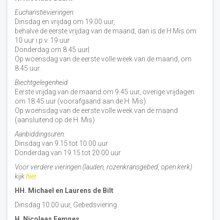
Eucharistievieringen:
Dinsdag en vrijdag om 19.00 uur,
behalve de eerste vrijdag van de maand, dan is de H Mis om
10 uur i.p.v. 19 uur
Donderdag om 8.45 uur|
Op woensdag van de eerste volle week van de maand, om
8:45 uur.
Biechtgelegenheid
Eerste vrijdag van de maand om 9.45 uur, overige vrijdagen
om 18.45 uur (voorafgaand aan de H. Mis).
Op woensdag van de eerste volle week van de maand
(aansluitend op de H. Mis)
Aanbiddingsuren:
Dinsdag van 9.15 tot 10.00 uur
Donderdag van 19.15 tot 20.00 uur
Voor verdere vieringen (lauden, rozenkransgebed, open kerk)
kijk
hier
HH. Michael en Laurens de Bilt
Dinsdag 10:00 uur, Gebedsviering
H. Nicolaas Eemnes