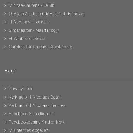
Michaël-Laurens - De Bilt
OLV van Altijddurende Bijstand - Bilthoven
H. Nicolaas - Eemnes
Sint Maarten - Maartensdijk
H. Willibrord - Soest
Carolus Borromeüs - Soesterberg
Extra
Privacybeleid
Kerkradio H. Nicolaas Baarn
Kerkradio H. Nicolaas Eemnes
Facebook Sleutelfiguren
Facebookpagina Kind en Kerk
Misintenties opgeven