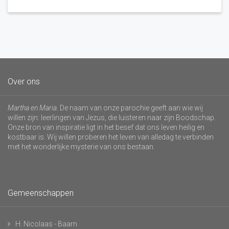
Over ons
Martha en Maria
. De naam van onze parochie geeft aan wie wij
willen zijn: leerlingen van Jezus, die luisteren naar zijn Boodschap.
Onze bron van inspiratie ligt in het besef dat ons leven heilig en
kostbaar is. Wij willen proberen het leven van alledag te verbinden
met het wonderlijke mysterie van ons bestaan.
Gemeenschappen
H. Nicolaas - Baarn