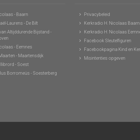
icolaas - Baarn
Privacybeleid
ël-Laurens - De Bilt
Kerkradio H. Nicolaas Baarn
an Altijddurende Bijstand -
Kerkradio H. Nicolaas Eemn
hoven
Facebook Sleutelfiguren
icolaas - Eemnes
Facebookpagina Kind en Ke
 Maarten - Maartensdijk
Misintenties opgeven
llibrord - Soest
lus Borromeüs - Soesterberg