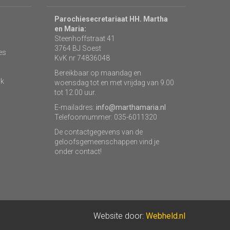
Parochiesecretariaat HH. Martha
en Maria:
Steenhoffstraat 41
3764 BJ Soest
es
KvK nr 74836048
Bereikbaar op maandag en
rk
woensdag tot en met vrijdag van 9.00
tot 12.00 uur.
E-mailadres:
info@marthamaria.nl
Telefoonnummer: 035-6011320
De contactgegevens van de
geloofsgemeenschappen vind je
onder contact!
Website door:
Webheld.nl