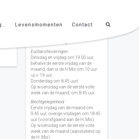
g…
Levensmomenten
Contact
Vieringen door de week
H. Nicolaas Baarn
Eucharistievieringen:
Dinsdag en vrijdag om 19.00 uur,
behalve de eerste vrijdag van de
maand, dan is de H Mis om 10 uur
i.p.v. 19 uur
Donderdag om 8.45 uur|
Op woensdag van de eerste volle
week van de maand, om 8:45 uur.
Biechtgelegenheid
Eerste vrijdag van de maand om
9.45 uur, overige vrijdagen om 18.45
uur (voorafgaand aan de H. Mis).
Op woensdag van de eerste volle
week van de maand (aansluitend op
de H. Mis)