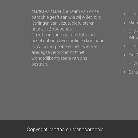
Martha en Maria
. De naam van onze
H. N
parochie geeft aan wie wij willen zijn:
Micha
leerlingen van Jezus, die luisteren
naar zijn Boodschap.
OLV v
Onze bron van inspiratie ligt in het
Bilt
besef dat ons leven heilig en kostbaar
H. N
is. Wij willen proberen het leven van
alledag te verbinden met het
Sint
wonderlijke mysterie van ons
H. Wi
bestaan.
Caro
Copyright: Martha en Mariaparochie