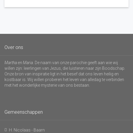
Over ons
Martha en Maria
. De naam van onze parochie geeft aan wie wij
willen zijn: leerlingen van Jezus, die luisteren naar zijn Boodschap.
Onze bron van inspiratie ligt in het besef dat ons leven heilig en
kostbaar is. Wij willen proberen het leven van alledag te verbinden
met het wonderlijke mysterie van ons bestaan.
Gemeenschappen
H. Nicolaas - Baarn