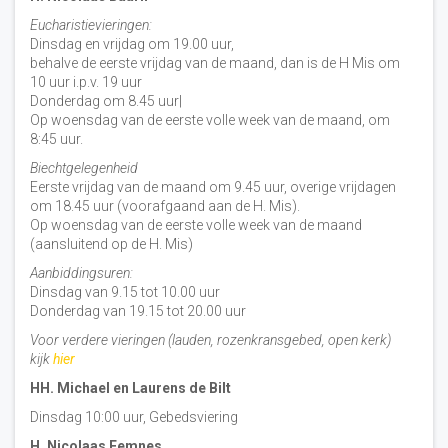
Eucharistievieringen:
Dinsdag en vrijdag om 19.00 uur,
behalve de eerste vrijdag van de maand, dan is de H Mis om
10 uur i.p.v. 19 uur
Donderdag om 8.45 uur|
Op woensdag van de eerste volle week van de maand, om
8:45 uur.
Biechtgelegenheid
Eerste vrijdag van de maand om 9.45 uur, overige vrijdagen
om 18.45 uur (voorafgaand aan de H. Mis).
Op woensdag van de eerste volle week van de maand
(aansluitend op de H. Mis)
Aanbiddingsuren:
Dinsdag van 9.15 tot 10.00 uur
Donderdag van 19.15 tot 20.00 uur
Voor verdere vieringen (lauden, rozenkransgebed, open kerk)
kijk
hier
HH. Michael en Laurens de Bilt
Dinsdag 10:00 uur, Gebedsviering
H. Nicolaas Eemnes