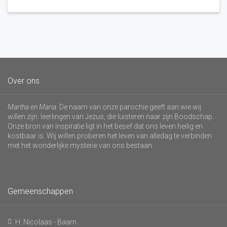
Over ons
Martha en Maria
. De naam van onze parochie geeft aan wie wij
willen zijn: leerlingen van Jezus, die luisteren naar zijn Boodschap.
Onze bron van inspiratie ligt in het besef dat ons leven heilig en
kostbaar is. Wij willen proberen het leven van alledag te verbinden
met het wonderlijke mysterie van ons bestaan.
Gemeenschappen
H. Nicolaas - Baarn