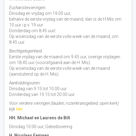
Eucharistievieringen:
Dinsdag en vrijdag om 19.00 uur,
behalve de eerste vrijdag van de maand, dan is de H Mis om
10 uur i.p.v. 19 uur
Donderdag om 8.45 uur|
Op woensdag van de eerste volle week van de maand, om
8:45 uur.
Biechtgelegenheid
Eerste vrijdag van de maand om 9.45 uur, overige vrijdagen
om 18.45 uur (voorafgaand aan de H. Mis).
Op woensdag van de eerste volle week van de maand
(aansluitend op de H. Mis)
Aanbiddingsuren:
Dinsdag van 9.15 tot 10.00 uur
Donderdag van 19.15 tot 20.00 uur
Voor verdere vieringen (lauden, rozenkransgebed, open kerk)
kijk
hier
HH. Michael en Laurens de Bilt
Dinsdag 10:00 uur, Gebedsviering
H. Nicolaas Eemnes