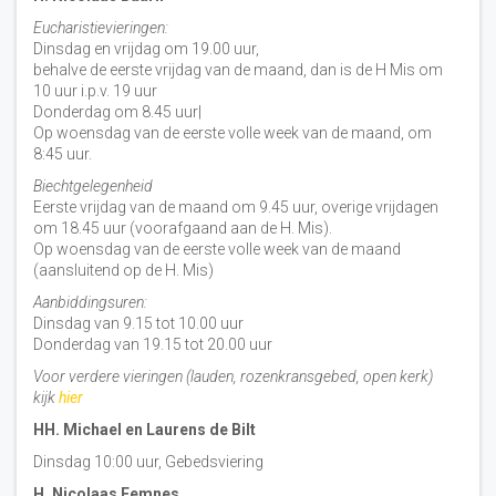
Eucharistievieringen:
Dinsdag en vrijdag om 19.00 uur,
behalve de eerste vrijdag van de maand, dan is de H Mis om
10 uur i.p.v. 19 uur
Donderdag om 8.45 uur|
Op woensdag van de eerste volle week van de maand, om
8:45 uur.
Biechtgelegenheid
Eerste vrijdag van de maand om 9.45 uur, overige vrijdagen
om 18.45 uur (voorafgaand aan de H. Mis).
Op woensdag van de eerste volle week van de maand
(aansluitend op de H. Mis)
Aanbiddingsuren:
Dinsdag van 9.15 tot 10.00 uur
Donderdag van 19.15 tot 20.00 uur
Voor verdere vieringen (lauden, rozenkransgebed, open kerk)
kijk
hier
HH. Michael en Laurens de Bilt
Dinsdag 10:00 uur, Gebedsviering
H. Nicolaas Eemnes