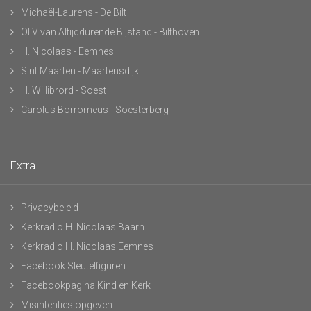
Michaël-Laurens - De Bilt
OLV van Altijddurende Bijstand - Bilthoven
H. Nicolaas - Eemnes
Sint Maarten - Maartensdijk
H. Willibrord - Soest
Carolus Borromeüs - Soesterberg
Extra
Privacybeleid
Kerkradio H. Nicolaas Baarn
Kerkradio H. Nicolaas Eemnes
Facebook Sleutelfiguren
Facebookpagina Kind en Kerk
Misintenties opgeven