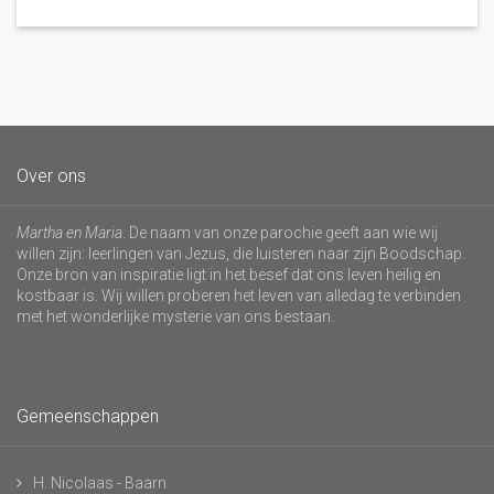
Over ons
Martha en Maria
. De naam van onze parochie geeft aan wie wij
willen zijn: leerlingen van Jezus, die luisteren naar zijn Boodschap.
Onze bron van inspiratie ligt in het besef dat ons leven heilig en
kostbaar is. Wij willen proberen het leven van alledag te verbinden
met het wonderlijke mysterie van ons bestaan.
Gemeenschappen
H. Nicolaas - Baarn