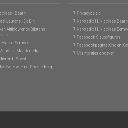
icolaas - Baarn
Privacybeleid
ël-Laurens - De Bilt
Kerkradio H. Nicolaas Baarn
an Altijddurende Bijstand -
Kerkradio H. Nicolaas Eemn
hoven
Facebook Sleutelfiguren
icolaas - Eemnes
Facebookpagina Kind en Ke
 Maarten - Maartensdijk
Misintenties opgeven
llibrord - Soest
lus Borromeüs - Soesterberg