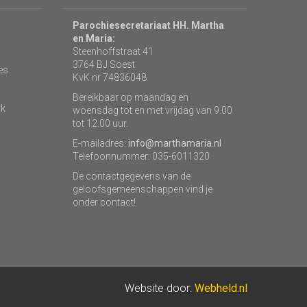
Parochiesecretariaat HH. Martha
en Maria:
Steenhoffstraat 41
3764 BJ Soest
es
KvK nr 74836048
Bereikbaar op maandag en
rk
woensdag tot en met vrijdag van 9.00
tot 12.00 uur.
E-mailadres:
info@marthamaria.nl
Telefoonnummer: 035-6011320
De contactgegevens van de
geloofsgemeenschappen vind je
onder contact!
Website door:
Webheld.nl