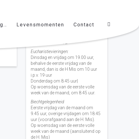
ag…
Levensmomenten
Contact
Vieringen door de week
H. Nicolaas Baarn
Eucharistievieringen:
Dinsdag en vrijdag om 19.00 uur,
behalve de eerste vrijdag van de
maand, dan is de H Mis om 10 uur
i.p.v. 19 uur
Donderdag om 8.45 uur|
Op woensdag van de eerste volle
week van de maand, om 8:45 uur.
Biechtgelegenheid
Eerste vrijdag van de maand om
9.45 uur, overige vrijdagen om 18.45
uur (voorafgaand aan de H. Mis).
Op woensdag van de eerste volle
week van de maand (aansluitend op
de H. Mis)