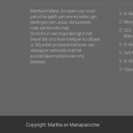
Martha en Maria
. De naam van onze
H. N
parochie geeft aan wie wij willen zijn:
Micha
leerlingen van Jezus, die luisteren
naar zijn Boodschap.
OLV v
Onze bron van inspiratie ligt in het
Bilt
besef dat ons leven heilig en kostbaar
H. N
is. Wij willen proberen het leven van
alledag te verbinden met het
Sint
wonderlijke mysterie van ons
H. Wi
bestaan.
Caro
Copyright: Martha en Mariaparochie