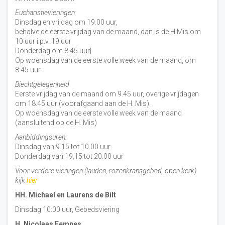
Eucharistievieringen:
Dinsdag en vrijdag om 19.00 uur,
behalve de eerste vrijdag van de maand, dan is de H Mis om
10 uur i.p.v. 19 uur
Donderdag om 8.45 uur|
Op woensdag van de eerste volle week van de maand, om
8:45 uur.
Biechtgelegenheid
Eerste vrijdag van de maand om 9.45 uur, overige vrijdagen
om 18.45 uur (voorafgaand aan de H. Mis).
Op woensdag van de eerste volle week van de maand
(aansluitend op de H. Mis)
Aanbiddingsuren:
Dinsdag van 9.15 tot 10.00 uur
Donderdag van 19.15 tot 20.00 uur
Voor verdere vieringen (lauden, rozenkransgebed, open kerk)
kijk
hier
HH. Michael en Laurens de Bilt
Dinsdag 10:00 uur, Gebedsviering
H. Nicolaas Eemnes