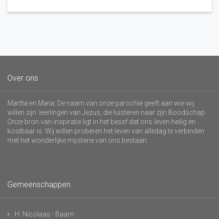
Over ons
Martha en Maria
. De naam van onze parochie geeft aan wie wij
willen zijn: leerlingen van Jezus, die luisteren naar zijn Boodschap.
Onze bron van inspiratie ligt in het besef dat ons leven heilig en
kostbaar is. Wij willen proberen het leven van alledag te verbinden
met het wonderlijke mysterie van ons bestaan.
Gemeenschappen
H. Nicolaas - Baarn