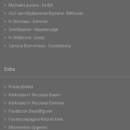
Michaël-Laurens - De Bilt
OLV van Altijddurende Bijstand - Bilthoven
H. Nicolaas - Eemnes
Sint Maarten - Maartensdijk
H. Willibrord - Soest
Carolus Borromeüs - Soesterberg
Extra
Privacybeleid
Kerkradio H. Nicolaas Baarn
Kerkradio H. Nicolaas Eemnes
Facebook Sleutelfiguren
Facebookpagina Kind en Kerk
Misintenties opgeven