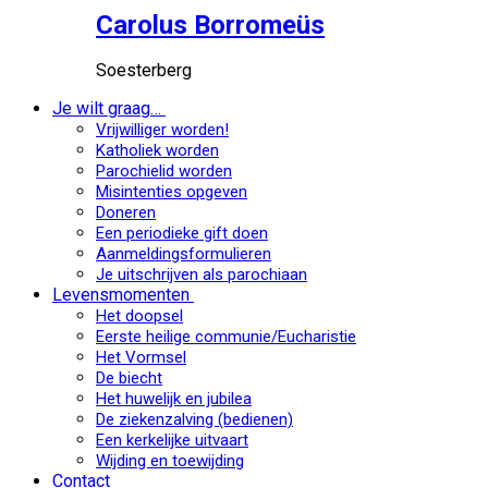
Carolus Borromeüs
Soesterberg
Je wilt graag…
Vrijwilliger worden!
Katholiek worden
Parochielid worden
Misintenties opgeven
Doneren
Een periodieke gift doen
Aanmeldingsformulieren
Je uitschrijven als parochiaan
Levensmomenten
Het doopsel
Eerste heilige communie/Eucharistie
Het Vormsel
De biecht
Het huwelijk en jubilea
De ziekenzalving (bedienen)
Een kerkelijke uitvaart
Wijding en toewijding
Contact