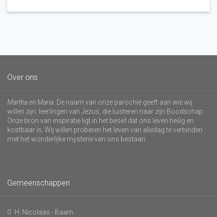
Over ons
Martha en Maria
. De naam van onze parochie geeft aan wie wij
willen zijn: leerlingen van Jezus, die luisteren naar zijn Boodschap.
Onze bron van inspiratie ligt in het besef dat ons leven heilig en
kostbaar is. Wij willen proberen het leven van alledag te verbinden
met het wonderlijke mysterie van ons bestaan.
Gemeenschappen
H. Nicolaas - Baarn