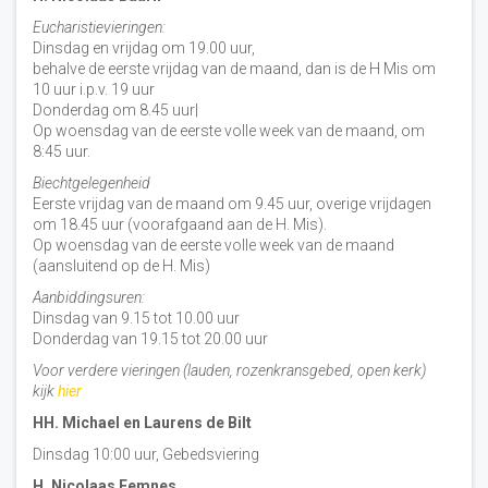
Eucharistievieringen:
Dinsdag en vrijdag om 19.00 uur,
behalve de eerste vrijdag van de maand, dan is de H Mis om
10 uur i.p.v. 19 uur
Donderdag om 8.45 uur|
Op woensdag van de eerste volle week van de maand, om
8:45 uur.
Biechtgelegenheid
Eerste vrijdag van de maand om 9.45 uur, overige vrijdagen
om 18.45 uur (voorafgaand aan de H. Mis).
Op woensdag van de eerste volle week van de maand
(aansluitend op de H. Mis)
Aanbiddingsuren:
Dinsdag van 9.15 tot 10.00 uur
Donderdag van 19.15 tot 20.00 uur
Voor verdere vieringen (lauden, rozenkransgebed, open kerk)
kijk
hier
HH. Michael en Laurens de Bilt
Dinsdag 10:00 uur, Gebedsviering
H. Nicolaas Eemnes