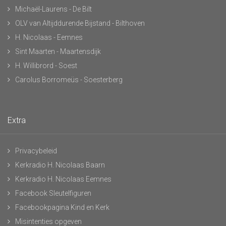
Michaël-Laurens - De Bilt
OLV van Altijddurende Bijstand - Bilthoven
H. Nicolaas - Eemnes
Sint Maarten - Maartensdijk
H. Willibrord - Soest
Carolus Borromeüs - Soesterberg
Extra
Privacybeleid
Kerkradio H. Nicolaas Baarn
Kerkradio H. Nicolaas Eemnes
Facebook Sleutelfiguren
Facebookpagina Kind en Kerk
Misintenties opgeven