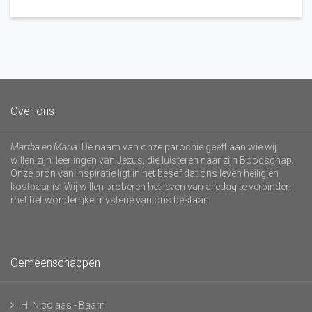
Over ons
Martha en Maria
. De naam van onze parochie geeft aan wie wij
willen zijn: leerlingen van Jezus, die luisteren naar zijn Boodschap.
Onze bron van inspiratie ligt in het besef dat ons leven heilig en
kostbaar is. Wij willen proberen het leven van alledag te verbinden
met het wonderlijke mysterie van ons bestaan.
Gemeenschappen
H. Nicolaas - Baarn