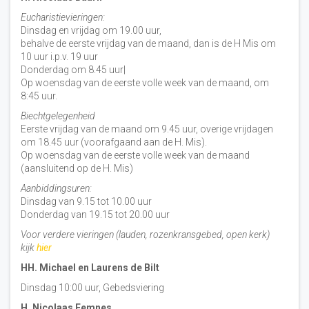
Eucharistievieringen:
Dinsdag en vrijdag om 19.00 uur,
behalve de eerste vrijdag van de maand, dan is de H Mis om
10 uur i.p.v. 19 uur
Donderdag om 8.45 uur|
Op woensdag van de eerste volle week van de maand, om
8:45 uur.
Biechtgelegenheid
Eerste vrijdag van de maand om 9.45 uur, overige vrijdagen
om 18.45 uur (voorafgaand aan de H. Mis).
Op woensdag van de eerste volle week van de maand
(aansluitend op de H. Mis)
Aanbiddingsuren:
Dinsdag van 9.15 tot 10.00 uur
Donderdag van 19.15 tot 20.00 uur
Voor verdere vieringen (lauden, rozenkransgebed, open kerk)
kijk
hier
HH. Michael en Laurens de Bilt
Dinsdag 10:00 uur, Gebedsviering
H. Nicolaas Eemnes