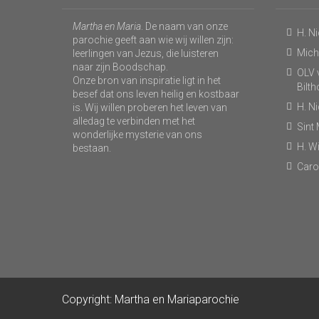
Martha en Maria
. De naam van onze
H. N
parochie geeft aan wie wij willen zijn:
Micha
leerlingen van Jezus, die luisteren
naar zijn Boodschap.
OLV v
Onze bron van inspiratie ligt in het
Bilt
besef dat ons leven heilig en kostbaar
H. N
is. Wij willen proberen het leven van
alledag te verbinden met het
Sint
wonderlijke mysterie van ons
H. Wi
bestaan.
Caro
Copyright: Martha en Mariaparochie