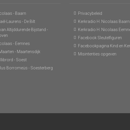
icolaas - Baarn
Privacybeleid
ël-Laurens - De Bilt
Kerkradio H. Nicolaas Baarn
an Altijddurende Bijstand -
Kerkradio H. Nicolaas Eemn
hoven
Facebook Sleutelfiguren
icolaas - Eemnes
Facebookpagina Kind en Ke
 Maarten - Maartensdijk
Misintenties opgeven
llibrord - Soest
lus Borromeüs - Soesterberg