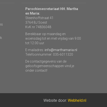
Parochiesecretariaat HH. Martha
en Maria:
Steenhoffstraat 41
3764 BJ Soest
es
KvK nr 74836048
Bereikbaar op maandag en
rk
woensdag tot en met vrijdag van 9.00
tot 12.00 uur.
E-mailadres:
info@marthamaria.nl
Telefoonnummer: 035-6011320
De contactgegevens van de
geloofsgemeenschappen vind je
onder contact!
Website door:
Webheld.nl