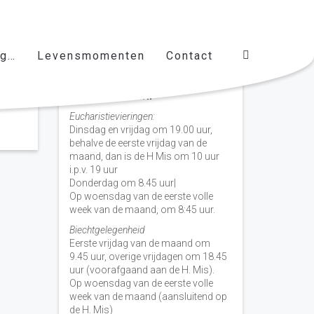
ag…
Levensmomenten
Contact
Vieringen door de week
H. Nicolaas Baarn
Eucharistievieringen:
Dinsdag en vrijdag om 19.00 uur,
behalve de eerste vrijdag van de
maand, dan is de H Mis om 10 uur
i.p.v. 19 uur
Donderdag om 8.45 uur|
Op woensdag van de eerste volle
week van de maand, om 8:45 uur.
Biechtgelegenheid
Eerste vrijdag van de maand om
9.45 uur, overige vrijdagen om 18.45
uur (voorafgaand aan de H. Mis).
Op woensdag van de eerste volle
week van de maand (aansluitend op
de H. Mis)