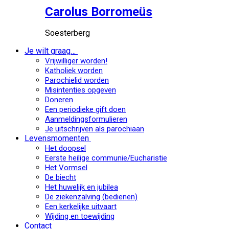
Carolus Borromeüs
Soesterberg
Je wilt graag…
Vrijwilliger worden!
Katholiek worden
Parochielid worden
Misintenties opgeven
Doneren
Een periodieke gift doen
Aanmeldingsformulieren
Je uitschrijven als parochiaan
Levensmomenten
Het doopsel
Eerste heilige communie/Eucharistie
Het Vormsel
De biecht
Het huwelijk en jubilea
De ziekenzalving (bedienen)
Een kerkelijke uitvaart
Wijding en toewijding
Contact