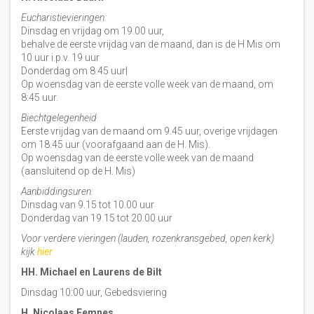
Eucharistievieringen:
Dinsdag en vrijdag om 19.00 uur,
behalve de eerste vrijdag van de maand, dan is de H Mis om
10 uur i.p.v. 19 uur
Donderdag om 8.45 uur|
Op woensdag van de eerste volle week van de maand, om
8:45 uur.
Biechtgelegenheid
Eerste vrijdag van de maand om 9.45 uur, overige vrijdagen
om 18.45 uur (voorafgaand aan de H. Mis).
Op woensdag van de eerste volle week van de maand
(aansluitend op de H. Mis)
Aanbiddingsuren:
Dinsdag van 9.15 tot 10.00 uur
Donderdag van 19.15 tot 20.00 uur
Voor verdere vieringen (lauden, rozenkransgebed, open kerk)
kijk
hier
HH. Michael en Laurens de Bilt
Dinsdag 10:00 uur, Gebedsviering
H. Nicolaas Eemnes