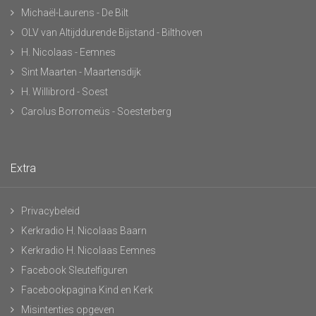
Michaël-Laurens - De Bilt
OLV van Altijddurende Bijstand - Bilthoven
H. Nicolaas - Eemnes
Sint Maarten - Maartensdijk
H. Willibrord - Soest
Carolus Borromeüs - Soesterberg
Extra
Privacybeleid
Kerkradio H. Nicolaas Baarn
Kerkradio H. Nicolaas Eemnes
Facebook Sleutelfiguren
Facebookpagina Kind en Kerk
Misintenties opgeven