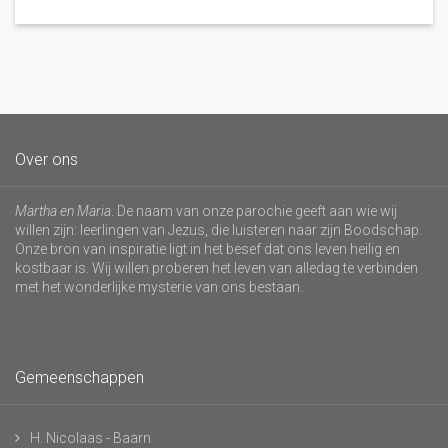
Over ons
Martha en Maria
. De naam van onze parochie geeft aan wie wij
willen zijn: leerlingen van Jezus, die luisteren naar zijn Boodschap.
Onze bron van inspiratie ligt in het besef dat ons leven heilig en
kostbaar is. Wij willen proberen het leven van alledag te verbinden
met het wonderlijke mysterie van ons bestaan.
Gemeenschappen
H. Nicolaas - Baarn