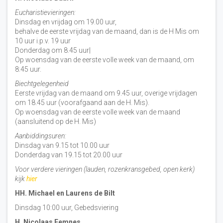
Eucharistievieringen:
Dinsdag en vrijdag om 19.00 uur,
behalve de eerste vrijdag van de maand, dan is de H Mis om
10 uur i.p.v. 19 uur
Donderdag om 8.45 uur|
Op woensdag van de eerste volle week van de maand, om
8:45 uur.
Biechtgelegenheid
Eerste vrijdag van de maand om 9.45 uur, overige vrijdagen
om 18.45 uur (voorafgaand aan de H. Mis).
Op woensdag van de eerste volle week van de maand
(aansluitend op de H. Mis)
Aanbiddingsuren:
Dinsdag van 9.15 tot 10.00 uur
Donderdag van 19.15 tot 20.00 uur
Voor verdere vieringen (lauden, rozenkransgebed, open kerk)
kijk
hier
HH. Michael en Laurens de Bilt
Dinsdag 10:00 uur, Gebedsviering
H. Nicolaas Eemnes