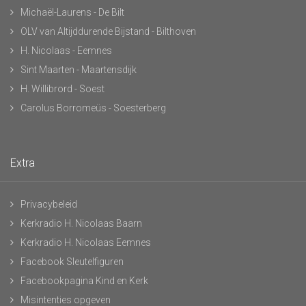
Michaël-Laurens - De Bilt
OLV van Altijddurende Bijstand - Bilthoven
H. Nicolaas - Eemnes
Sint Maarten - Maartensdijk
H. Willibrord - Soest
Carolus Borromeüs - Soesterberg
Extra
Privacybeleid
Kerkradio H. Nicolaas Baarn
Kerkradio H. Nicolaas Eemnes
Facebook Sleutelfiguren
Facebookpagina Kind en Kerk
Misintenties opgeven