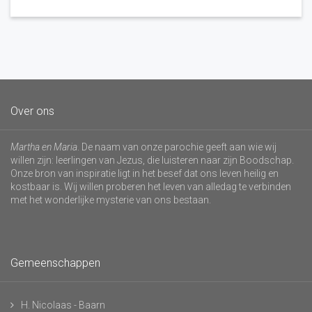
Over ons
Martha en Maria
. De naam van onze parochie geeft aan wie wij
willen zijn: leerlingen van Jezus, die luisteren naar zijn Boodschap.
Onze bron van inspiratie ligt in het besef dat ons leven heilig en
kostbaar is. Wij willen proberen het leven van alledag te verbinden
met het wonderlijke mysterie van ons bestaan.
Gemeenschappen
H. Nicolaas - Baarn