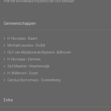
met het wonderlijke mysterie van ons bestaan.
Gemeenschappen
H. Nicolaas - Baarn
Michaël-Laurens - De Bilt
OLV van Altijddurende Bijstand - Bilthoven
H. Nicolaas - Eemnes
Sint Maarten - Maartensdijk
H. Willibrord - Soest
Carolus Borromeüs - Soesterberg
Extra