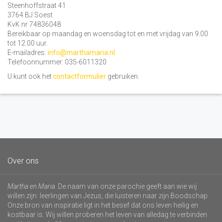
Steenhoffstraat 41
3764 BJ Soest
KvK nr 74836048
Bereikbaar op maandag en woensdag tot en met vrijdag van 9.00
tot 12.00 uur.
E-mailadres:
info@marthamaria.nl
Telefoonnummer: 035-6011320
U kunt ook het
contactformulier
gebruiken.
Over ons
Martha en Maria
. De naam van onze parochie geeft aan wie wij
willen zijn: leerlingen van Jezus, die luisteren naar zijn Boodschap.
Onze bron van inspiratie ligt in het besef dat ons leven heilig en
kostbaar is. Wij willen proberen het leven van alledag te verbinden