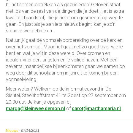
bij het samen optrekken als gezinsleden. Geloven staat
niet los van de rest van de dingen die je doet. Het is extra
kwaliteit brandstof, die je helpt om gesmeerd op weg te
gaan. En juist als je aan iets nieuws begint, kan je zo’n
steuntje wel gebruiken.
Natuurlijk gaat de vormselvoorbereiding over de kerk en
over het vormsel. Maar het gaat net zo goed over wie je
bent en wat je wilt in deze wereld. Over dromen en
idealen, vrienden, angsten en je veilige haven. Met een
zevental maandelijkse bijeenkomsten gaan we samen op
weg door dit schooljaar om in juni uit te komen bij een
vormselviering.
Meer weten? Welkom op de informatieavond in De
Sleutel, Steenhoffstraat 41 te Soest op 27 september om
20.00 uur. Je kan je opgeven bij
marga@kleinwee.demon.nl
of
sarot@marthamaria.nl
.
Nieuws
-
07/14/2021