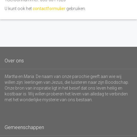
U kunt ook het
contactformulier
gebruiken.
Over ons
Martha en Maria
. De naam van onze parochie geeft aan wie wij
willen zijn: leerlingen van Jezus, die luisteren naar zijn Boodschap.
Onze bron van inspiratie ligt in het besef dat ons leven heilig en
kostbaar is. Wij willen proberen het leven van alledag te verbinden
met het wonderlijke mysterie van ons bestaan.
Gemeenschappen