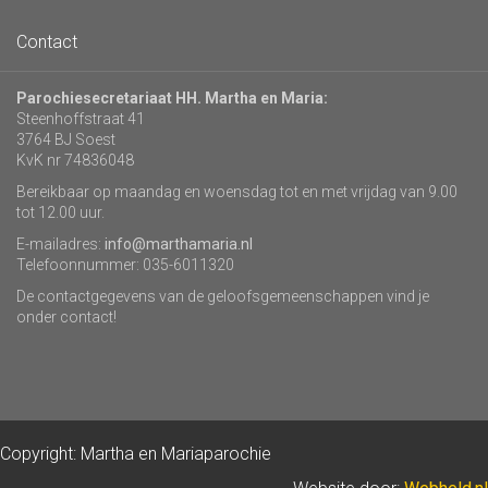
Contact
Parochiesecretariaat HH. Martha en Maria:
Steenhoffstraat 41
3764 BJ Soest
KvK nr 74836048
Bereikbaar op maandag en woensdag tot en met vrijdag van 9.00
tot 12.00 uur.
E-mailadres:
info@marthamaria.nl
Telefoonnummer: 035-6011320
De contactgegevens van de geloofsgemeenschappen vind je
onder contact!
Copyright: Martha en Mariaparochie