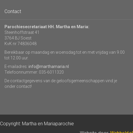
Contact
Parochiesecretariaat HH. Martha en Maria:
Steenhoffstraat 41
3764 BJ Soest
KvK nr 74836048
Bereikbaar op maandag en woensdag tot en met vrijdag van 9.00
tot 12.00 uur.
E-mailadres:
info@marthamaria.nl
Telefoonnummer: 035-6011320
De contactgegevens van de geloofsgemeenschappen vind je
onder contact!
Copyright: Martha en Mariaparochie