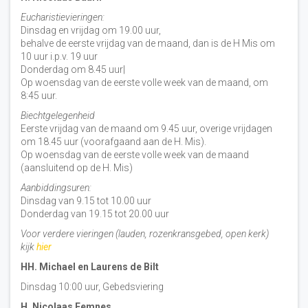
Eucharistievieringen:
Dinsdag en vrijdag om 19.00 uur,
behalve de eerste vrijdag van de maand, dan is de H Mis om
10 uur i.p.v. 19 uur
Donderdag om 8.45 uur|
Op woensdag van de eerste volle week van de maand, om
8:45 uur.
Biechtgelegenheid
Eerste vrijdag van de maand om 9.45 uur, overige vrijdagen
om 18.45 uur (voorafgaand aan de H. Mis).
Op woensdag van de eerste volle week van de maand
(aansluitend op de H. Mis)
Aanbiddingsuren:
Dinsdag van 9.15 tot 10.00 uur
Donderdag van 19.15 tot 20.00 uur
Voor verdere vieringen (lauden, rozenkransgebed, open kerk)
kijk
hier
HH. Michael en Laurens de Bilt
Dinsdag 10:00 uur, Gebedsviering
H. Nicolaas Eemnes