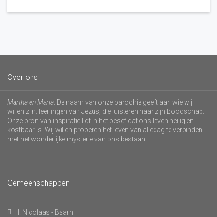
Over ons
Martha en Maria
. De naam van onze parochie geeft aan wie wij
willen zijn: leerlingen van Jezus, die luisteren naar zijn Boodschap.
Onze bron van inspiratie ligt in het besef dat ons leven heilig en
kostbaar is. Wij willen proberen het leven van alledag te verbinden
met het wonderlijke mysterie van ons bestaan.
Gemeenschappen
H. Nicolaas - Baarn