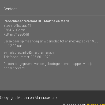
Contact
Parochiesecretariaat HH. Martha en Maria:
Steenhoffstraat 41
3764 BJ Soest
KvK nr 74836048
Bereikbaar op maandag en woensdag tot en met vrijdag van 9.00
tot 12.00 uur.
E-mailadres:
info@marthamaria.nl
Telefoonnummer: 035-6011320
De contactgegevens van de geloofsgemeenschappen vind je
onder contact!
Copyright: Martha en Mariaparochie