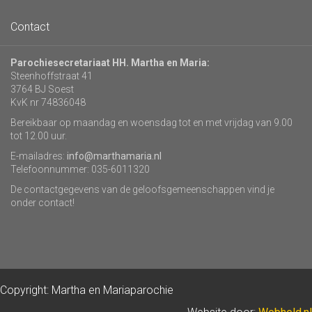
Contact
Parochiesecretariaat HH. Martha en Maria:
Steenhoffstraat 41
3764 BJ Soest
KvK nr 74836048
Bereikbaar op maandag en woensdag tot en met vrijdag van 9.00
tot 12.00 uur.
E-mailadres:
info@marthamaria.nl
Telefoonnummer: 035-6011320
De contactgegevens van de geloofsgemeenschappen vind je
onder contact!
Copyright: Martha en Mariaparochie