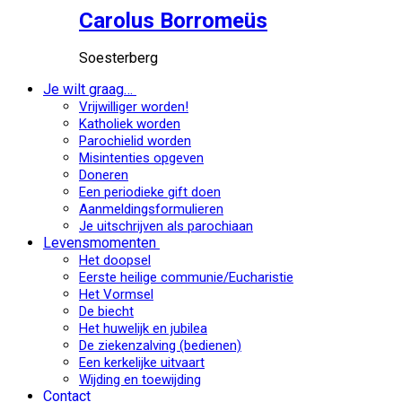
Carolus Borromeüs
Soesterberg
Je wilt graag…
Vrijwilliger worden!
Katholiek worden
Parochielid worden
Misintenties opgeven
Doneren
Een periodieke gift doen
Aanmeldingsformulieren
Je uitschrijven als parochiaan
Levensmomenten
Het doopsel
Eerste heilige communie/Eucharistie
Het Vormsel
De biecht
Het huwelijk en jubilea
De ziekenzalving (bedienen)
Een kerkelijke uitvaart
Wijding en toewijding
Contact