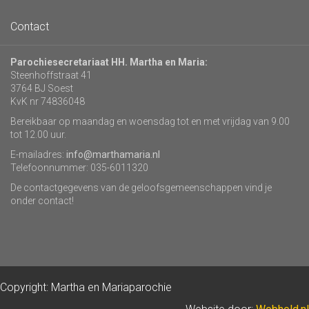
Contact
Parochiesecretariaat HH. Martha en Maria:
Steenhoffstraat 41
3764 BJ Soest
KvK nr 74836048
Bereikbaar op maandag en woensdag tot en met vrijdag van 9.00
tot 12.00 uur.
E-mailadres:
info@marthamaria.nl
Telefoonnummer: 035-6011320
De contactgegevens van de geloofsgemeenschappen vind je
onder contact!
Copyright: Martha en Mariaparochie