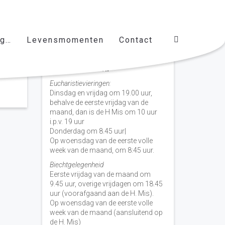
ag…
Levensmomenten
Contact
Vieringen door de week
H. Nicolaas Baarn
Eucharistievieringen:
Dinsdag en vrijdag om 19.00 uur,
behalve de eerste vrijdag van de
maand, dan is de H Mis om 10 uur
i.p.v. 19 uur
Donderdag om 8.45 uur|
Op woensdag van de eerste volle
week van de maand, om 8:45 uur.
Biechtgelegenheid
Eerste vrijdag van de maand om
9.45 uur, overige vrijdagen om 18.45
uur (voorafgaand aan de H. Mis).
Op woensdag van de eerste volle
week van de maand (aansluitend op
de H. Mis)