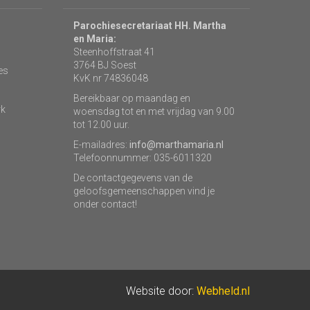
Parochiesecretariaat HH. Martha
en Maria:
Steenhoffstraat 41
3764 BJ Soest
es
KvK nr 74836048
Bereikbaar op maandag en
rk
woensdag tot en met vrijdag van 9.00
tot 12.00 uur.
E-mailadres:
info@marthamaria.nl
Telefoonnummer: 035-6011320
De contactgegevens van de
geloofsgemeenschappen vind je
onder contact!
Website door:
Webheld.nl