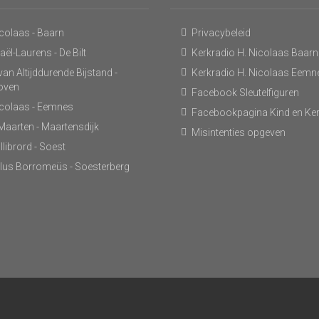
icolaas - Baarn
Privacybeleid
ël-Laurens - De Bilt
Kerkradio H. Nicolaas Baarn
an Altijddurende Bijstand -
Kerkradio H. Nicolaas Eemn
hoven
Facebook Sleutelfiguren
icolaas - Eemnes
Facebookpagina Kind en Ke
 Maarten - Maartensdijk
Misintenties opgeven
llibrord - Soest
lus Borromeüs - Soesterberg