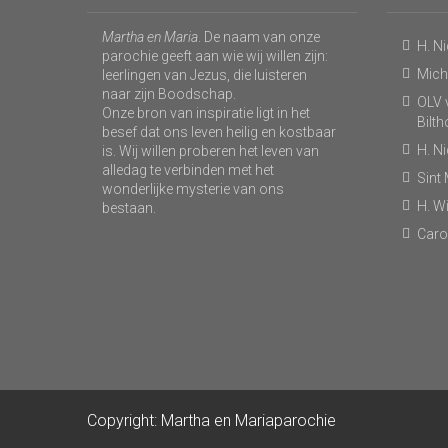
Martha en Maria
. De naam van onze
H. N
parochie geeft aan wie wij willen zijn:
Micha
leerlingen van Jezus, die luisteren
naar zijn Boodschap.
OLV v
Onze bron van inspiratie ligt in het
Bilt
besef dat ons leven heilig en kostbaar
H. N
is. Wij willen proberen het leven van
alledag te verbinden met het
Sint
wonderlijke mysterie van ons
H. Wi
bestaan.
Caro
Copyright: Martha en Mariaparochie