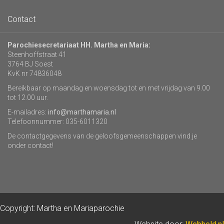
Contact
Parochiesecretariaat HH. Martha en Maria:
Steenhoffstraat 41
3764 BJ Soest
KvK nr 74836048
Bereikbaar op maandag en woensdag tot en met vrijdag van 9.00
tot 12.00 uur.
E-mailadres:
info@marthamaria.nl
Telefoonnummer: 035-6011320
De contactgegevens van de geloofsgemeenschappen vind je
onder contact!
Copyright: Martha en Mariaparochie