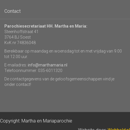
Contact
Parochiesecretariaat HH. Martha en Maria:
Steenhoffstraat 41
3764 BJ Soest
KvK nr 74836048
Bereikbaar op maandag en woensdag tot en met vrijdag van 9.00
tot 12.00 uur.
E-mailadres:
info@marthamaria.nl
Telefoonnummer: 035-6011320
De contactgegevens van de geloofsgemeenschappen vind je
onder contact!
Copyright: Martha en Mariaparochie