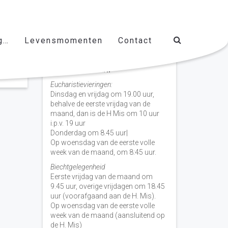
g…
Levensmomenten
Contact
Vieringen door de week
H. Nicolaas Baarn
Eucharistievieringen:
Dinsdag en vrijdag om 19.00 uur,
behalve de eerste vrijdag van de
maand, dan is de H Mis om 10 uur
i.p.v. 19 uur
Donderdag om 8.45 uur|
Op woensdag van de eerste volle
week van de maand, om 8:45 uur.
Biechtgelegenheid
Eerste vrijdag van de maand om
9.45 uur, overige vrijdagen om 18.45
uur (voorafgaand aan de H. Mis).
Op woensdag van de eerste volle
week van de maand (aansluitend op
de H. Mis)