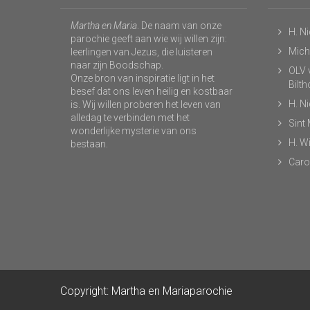
Martha en Maria
. De naam van onze
H. N
parochie geeft aan wie wij willen zijn:
Micha
leerlingen van Jezus, die luisteren
naar zijn Boodschap.
OLV v
Onze bron van inspiratie ligt in het
Bilt
besef dat ons leven heilig en kostbaar
H. N
is. Wij willen proberen het leven van
alledag te verbinden met het
Sint
wonderlijke mysterie van ons
H. Wi
bestaan.
Caro
Copyright: Martha en Mariaparochie