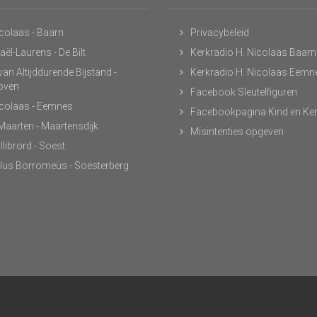
icolaas - Baarn
Privacybeleid
ël-Laurens - De Bilt
Kerkradio H. Nicolaas Baarn
an Altijddurende Bijstand -
Kerkradio H. Nicolaas Eemn
hoven
Facebook Sleutelfiguren
icolaas - Eemnes
Facebookpagina Kind en Ke
 Maarten - Maartensdijk
Misintenties opgeven
llibrord - Soest
lus Borromeüs - Soesterberg