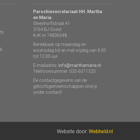
Parochiesecretariaat HH. Martha
en Maria:
Steenhoffstraat 41
3764 BJ Soest
es
KvK nr 74836048
Bereikbaar op maandag en
rk
woensdag tot en met vrijdag van 9.00
tot 12.00 uur.
E-mailadres:
info@marthamaria.nl
Telefoonnummer: 035-6011320
De contactgegevens van de
geloofsgemeenschappen vind je
onder contact!
Website door:
Webheld.nl