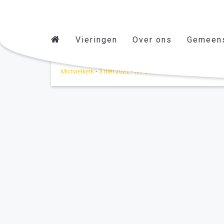
Vieringen
Over ons
Gemeen
Michaelkerk
-
3 mei 2021
-
No Comments