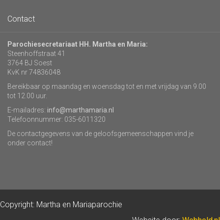
Contact
Parochiesecretariaat HH. Martha en Maria:
Steenhoffstraat 41
3764 BJ Soest
KvK nr 74836048
Bereikbaar op maandag en woensdag tot en met vrijdag van 9.00
tot 12.00 uur.
E-mailadres:
info@marthamaria.nl
Telefoonnummer: 035-6011320
De contactgegevens van de geloofsgemeenschappen vind je
onder contact!
Copyright: Martha en Mariaparochie