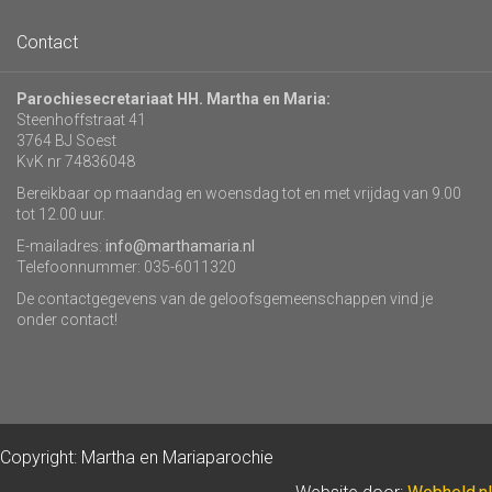
Contact
Parochiesecretariaat HH. Martha en Maria:
Steenhoffstraat 41
3764 BJ Soest
KvK nr 74836048
Bereikbaar op maandag en woensdag tot en met vrijdag van 9.00
tot 12.00 uur.
E-mailadres:
info@marthamaria.nl
Telefoonnummer: 035-6011320
De contactgegevens van de geloofsgemeenschappen vind je
onder contact!
Copyright: Martha en Mariaparochie