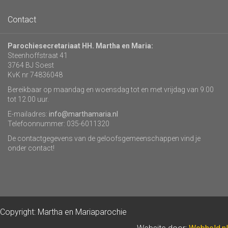
Contact
Parochiesecretariaat HH. Martha en Maria:
Steenhoffstraat 41
3764 BJ Soest
KvK nr 74836048
Bereikbaar op maandag en woensdag tot en met vrijdag van 9.00
tot 12.00 uur.
E-mailadres:
info@marthamaria.nl
Telefoonnummer: 035-6011320
De contactgegevens van de geloofsgemeenschappen vind je
onder contact!
Copyright: Martha en Mariaparochie