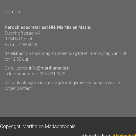
Contact
Parochiesecretariaat HH. Martha en Maria:
Steenhoffstraat 41
3764 BJ Soest
KvK nr 74836048
Bereikbaar op maandag en woensdag tot en met vrijdag van 9.00
tot 12.00 uur.
E-mailadres:
info@marthamaria.nl
Telefoonnummer: 035-6011320
De contactgegevens van de geloofsgemeenschappen vind je
onder contact!
Copyright: Martha en Mariaparochie