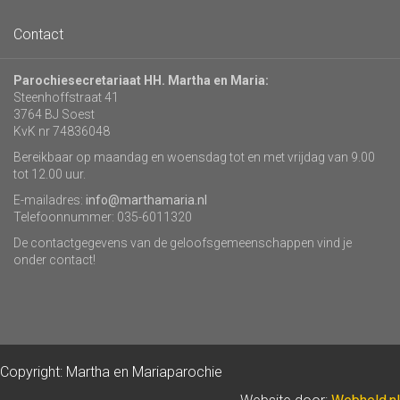
Contact
Parochiesecretariaat HH. Martha en Maria:
Steenhoffstraat 41
3764 BJ Soest
KvK nr 74836048
Bereikbaar op maandag en woensdag tot en met vrijdag van 9.00
tot 12.00 uur.
E-mailadres:
info@marthamaria.nl
Telefoonnummer: 035-6011320
De contactgegevens van de geloofsgemeenschappen vind je
onder contact!
Copyright: Martha en Mariaparochie