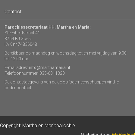
Contact
Parochiesecretariaat HH. Martha en Maria:
Steenhoffstraat 41
3764 BJ Soest
KvK nr 74836048
Bereikbaar op maandag en woensdag tot en met vrijdag van 9.00
tot 12.00 uur.
E-mailadres:
info@marthamaria.nl
Telefoonnummer: 035-6011320
De contactgegevens van de geloofsgemeenschappen vind je
onder contact!
Copyright: Martha en Mariaparochie