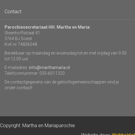
Contact
Parochiesecretariaat HH. Martha en Maria:
Steenhoffstraat 41
3764 BJ Soest
KvK nr 74836048
Bereikbaar op maandag en woensdag tot en met vrijdag van 9.00
tot 12.00 uur.
E-mailadres:
info@marthamaria.nl
Telefoonnummer: 035-6011320
De contactgegevens van de geloofsgemeenschappen vind je
onder contact!
Copyright: Martha en Mariaparochie