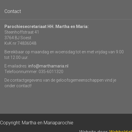
Contact
Parochiesecretariaat HH. Martha en Maria:
Steenhoffstraat 41
3764 BJ Soest
KvK nr 74836048
Bereikbaar op maandag en woensdag tot en met vrijdag van 9.00
tot 12.00 uur.
E-mailadres:
info@marthamaria.nl
Telefoonnummer: 035-6011320
De contactgegevens van de geloofsgemeenschappen vind je
onder contact!
Copyright: Martha en Mariaparochie