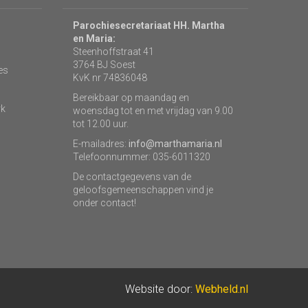
Parochiesecretariaat HH. Martha
en Maria:
Steenhoffstraat 41
3764 BJ Soest
es
KvK nr 74836048
Bereikbaar op maandag en
rk
woensdag tot en met vrijdag van 9.00
tot 12.00 uur.
E-mailadres:
info@marthamaria.nl
Telefoonnummer: 035-6011320
De contactgegevens van de
geloofsgemeenschappen vind je
onder contact!
Website door:
Webheld.nl