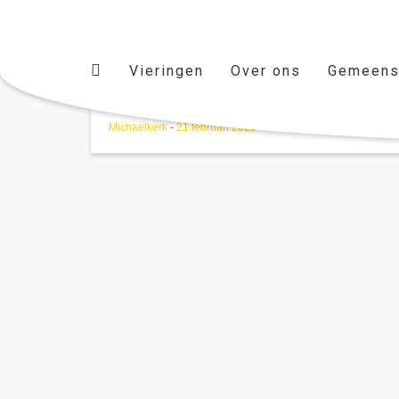
Vieringen
Over ons
Gemeens
Michaelkerk
-
21 februari 2022
-
No Comments