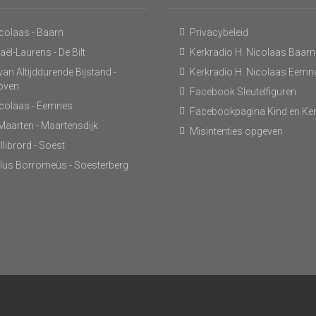
icolaas - Baarn
Privacybeleid
ël-Laurens - De Bilt
Kerkradio H. Nicolaas Baarn
an Altijddurende Bijstand -
Kerkradio H. Nicolaas Eemn
hoven
Facebook Sleutelfiguren
icolaas - Eemnes
Facebookpagina Kind en Ke
 Maarten - Maartensdijk
Misintenties opgeven
llibrord - Soest
lus Borromeüs - Soesterberg