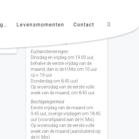
ag…
Levensmomenten
Contact
Vieringen door de week
H. Nicolaas Baarn
Eucharistievieringen:
Dinsdag en vrijdag om 19.00 uur,
behalve de eerste vrijdag van de
maand, dan is de H Mis om 10 uur
i.p.v. 19 uur
Donderdag om 8.45 uur|
Op woensdag van de eerste volle
week van de maand, om 8:45 uur.
Biechtgelegenheid
Eerste vrijdag van de maand om
9.45 uur, overige vrijdagen om 18.45
uur (voorafgaand aan de H. Mis).
Op woensdag van de eerste volle
week van de maand (aansluitend op
de H. Mis)