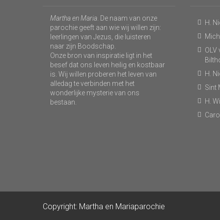
Martha en Maria
. De naam van onze
H. N
parochie geeft aan wie wij willen zijn:
Micha
leerlingen van Jezus, die luisteren
naar zijn Boodschap.
OLV v
Onze bron van inspiratie ligt in het
Bilt
besef dat ons leven heilig en kostbaar
H. N
is. Wij willen proberen het leven van
alledag te verbinden met het
Sint
wonderlijke mysterie van ons
H. Wi
bestaan.
Caro
Copyright: Martha en Mariaparochie