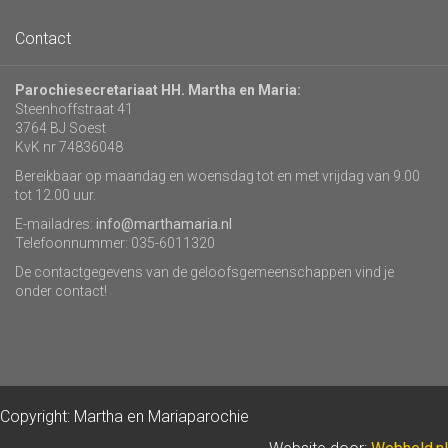
Contact
Parochiesecretariaat HH. Martha en Maria:
Steenhoffstraat 41
3764 BJ Soest
KvK nr 74836048
Bereikbaar op maandag en woensdag tot en met vrijdag van 9.00
tot 12.00 uur.
E-mailadres:
info@marthamaria.nl
Telefoonnummer: 035-6011320
De contactgegevens van de geloofsgemeenschappen vind je
onder contact!
Copyright: Martha en Mariaparochie