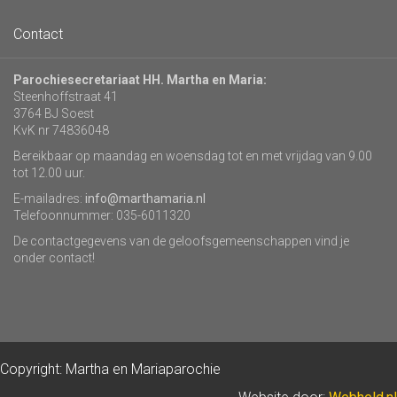
Contact
Parochiesecretariaat HH. Martha en Maria:
Steenhoffstraat 41
3764 BJ Soest
KvK nr 74836048
Bereikbaar op maandag en woensdag tot en met vrijdag van 9.00
tot 12.00 uur.
E-mailadres:
info@marthamaria.nl
Telefoonnummer: 035-6011320
De contactgegevens van de geloofsgemeenschappen vind je
onder contact!
Copyright: Martha en Mariaparochie