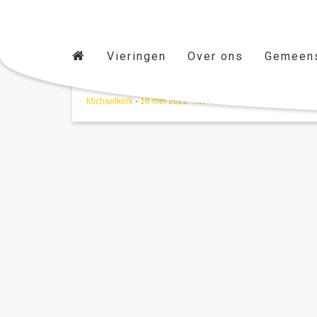
Vieringen
Over ons
Gemeen
Michaelkerk
-
16 mei 2022
-
No Comments