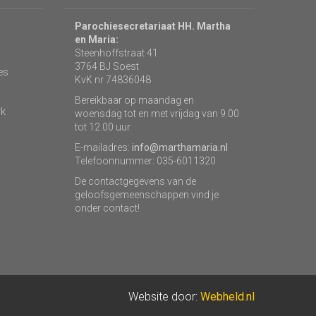
Parochiesecretariaat HH. Martha
en Maria:
Steenhoffstraat 41
3764 BJ Soest
es
KvK nr 74836048
Bereikbaar op maandag en
rk
woensdag tot en met vrijdag van 9.00
tot 12.00 uur.
E-mailadres:
info@marthamaria.nl
Telefoonnummer: 035-6011320
De contactgegevens van de
geloofsgemeenschappen vind je
onder contact!
Website door:
Webheld.nl