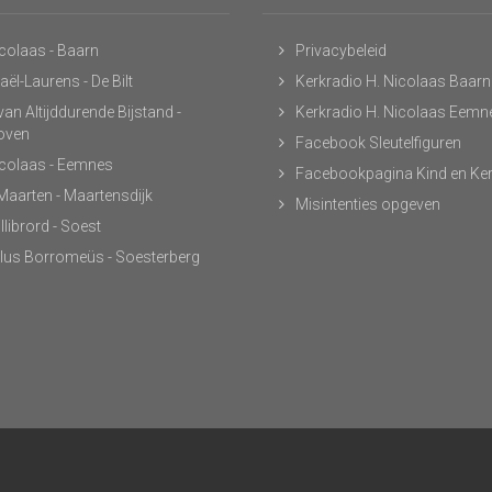
icolaas - Baarn
Privacybeleid
ël-Laurens - De Bilt
Kerkradio H. Nicolaas Baarn
an Altijddurende Bijstand -
Kerkradio H. Nicolaas Eemn
hoven
Facebook Sleutelfiguren
icolaas - Eemnes
Facebookpagina Kind en Ke
 Maarten - Maartensdijk
Misintenties opgeven
llibrord - Soest
lus Borromeüs - Soesterberg