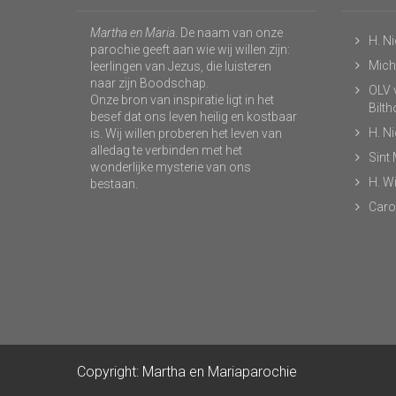
Martha en Maria
. De naam van onze
H. N
parochie geeft aan wie wij willen zijn:
Micha
leerlingen van Jezus, die luisteren
naar zijn Boodschap.
OLV v
Onze bron van inspiratie ligt in het
Bilt
besef dat ons leven heilig en kostbaar
H. N
is. Wij willen proberen het leven van
alledag te verbinden met het
Sint
wonderlijke mysterie van ons
H. Wi
bestaan.
Caro
Copyright: Martha en Mariaparochie