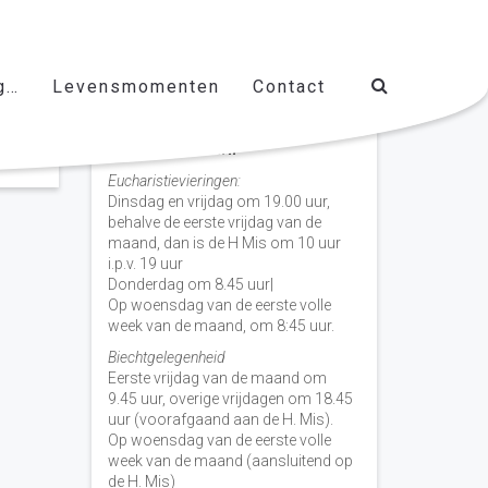
g…
Levensmomenten
Contact
Vieringen door de week
H. Nicolaas Baarn
Eucharistievieringen:
Dinsdag en vrijdag om 19.00 uur,
behalve de eerste vrijdag van de
maand, dan is de H Mis om 10 uur
i.p.v. 19 uur
Donderdag om 8.45 uur|
Op woensdag van de eerste volle
week van de maand, om 8:45 uur.
Biechtgelegenheid
Eerste vrijdag van de maand om
9.45 uur, overige vrijdagen om 18.45
uur (voorafgaand aan de H. Mis).
Op woensdag van de eerste volle
week van de maand (aansluitend op
de H. Mis)