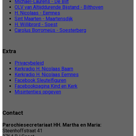
Michaël-Laurens - De Bilt
OLV van Altijddurende Bijstand - Bilthoven
H. Nicolaas - Eemnes
Sint Maarten - Maartensdijk
H. Willibrord - Soest
Carolus Borromeüs - Soesterberg
Extra
Privacybeleid
Kerkradio H. Nicolaas Baarn
Kerkradio H. Nicolaas Eemnes
Facebook Sleutelfiguren
Facebookpagina Kind en Kerk
Misintenties opgeven
Contact
Parochiesecretariaat HH. Martha en Maria:
Steenhoffstraat 41