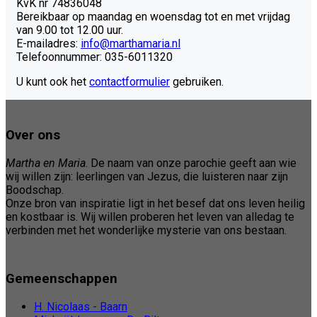
KvK nr 74836048
Bereikbaar op maandag en woensdag tot en met vrijdag
van 9.00 tot 12.00 uur.
E-mailadres:
info@marthamaria.nl
Telefoonnummer: 035-6011320
U kunt ook het
contactformulier
gebruiken.
Over ons
Martha en Maria
. De naam van onze parochie geeft aan wie
wij willen zijn: leerlingen van Jezus, die luisteren naar zijn
Boodschap.
Onze bron van inspiratie ligt in het besef dat ons leven heilig
en kostbaar is. Wij willen proberen het leven van alledag te
verbinden met het wonderlijke mysterie van ons bestaan.
Gemeenschappen
H. Nicolaas - Baarn