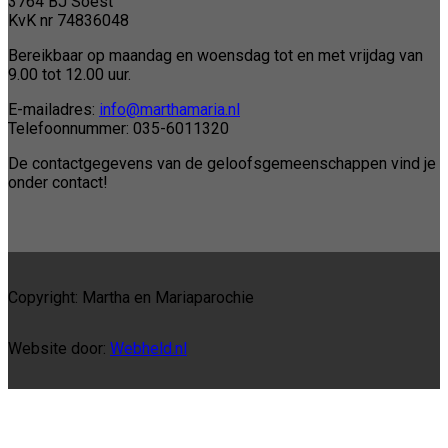
3764 BJ Soest
KvK nr 74836048
Bereikbaar op maandag en woensdag tot en met vrijdag van
9.00 tot 12.00 uur.
E-mailadres:
info@marthamaria.nl
Telefoonnummer: 035-6011320
De contactgegevens van de geloofsgemeenschappen vind je
onder contact!
Copyright: Martha en Mariaparochie
Website door:
Webheld.nl