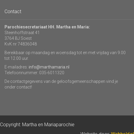
Contact
Parochiesecretariaat HH. Martha en Maria:
Steenhoffstraat 41
3764 BJ Soest
KvK nr 74836048
Bereikbaar op maandag en woensdag tot en met vrijdag van 9.00
tot 12.00 uur.
E-mailadres:
info@marthamaria.nl
Telefoonnummer: 035-6011320
De contactgegevens van de geloofsgemeenschappen vind je
onder contact!
Copyright: Martha en Mariaparochie