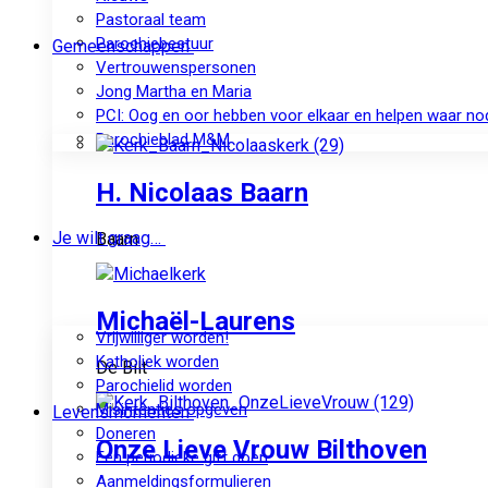
Pastoraal team
Parochiebestuur
Gemeenschappen
Vertrouwenspersonen
Jong Martha en Maria
PCI: Oog en oor hebben voor elkaar en helpen waar no
Parochieblad M&M
H. Nicolaas Baarn
Je wilt graag…
Baarn
Michaël-Laurens
Vrijwilliger worden!
Katholiek worden
De Bilt
Parochielid worden
Misintenties opgeven
Levensmomenten
Doneren
Onze Lieve Vrouw Bilthoven
Een periodieke gift doen
Aanmeldingsformulieren