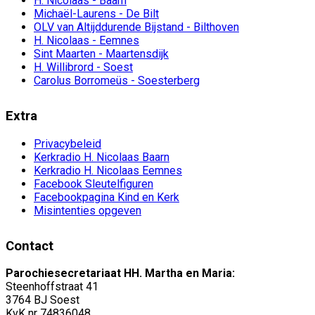
H. Nicolaas - Baarn
Michaël-Laurens - De Bilt
OLV van Altijddurende Bijstand - Bilthoven
H. Nicolaas - Eemnes
Sint Maarten - Maartensdijk
H. Willibrord - Soest
Carolus Borromeüs - Soesterberg
Extra
Privacybeleid
Kerkradio H. Nicolaas Baarn
Kerkradio H. Nicolaas Eemnes
Facebook Sleutelfiguren
Facebookpagina Kind en Kerk
Misintenties opgeven
Contact
Parochiesecretariaat HH. Martha en Maria:
Steenhoffstraat 41
3764 BJ Soest
KvK nr 74836048