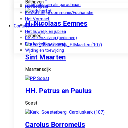
Bilthoven
Je uitschrijven als parochiaan
Het doopsel
Eerste heilige communie/Eucharistie
Het Vormsel
H. Nicolaas Eemnes
De biecht
Contact
Het huwelijk en jubilea
Eemnes
De ziekenzalving (bedienen)
Een kerkelijke uitvaart
Wijding en toewijding
Sint Maarten
Maartensdijk
HH. Petrus en Paulus
Soest
Carolus Borromeüs