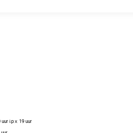
ur i.p.v. 19 uur
uur.