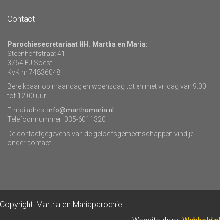
Contact
Parochiesecretariaat HH. Martha en Maria:
Steenhoffstraat 41
3764 BJ Soest
KvK nr 74836048
Bereikbaar op maandag en woensdag tot en met vrijdag van 9.00
tot 12.00 uur.
E-mailadres:
info@marthamaria.nl
Telefoonnummer: 035-6011320
De contactgegevens van de geloofsgemeenschappen vind je
onder contact!
Copyright: Martha en Mariaparochie