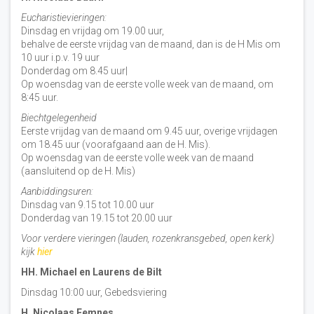
Eucharistievieringen:
Dinsdag en vrijdag om 19.00 uur,
behalve de eerste vrijdag van de maand, dan is de H Mis om
10 uur i.p.v. 19 uur
Donderdag om 8.45 uur|
Op woensdag van de eerste volle week van de maand, om
8:45 uur.
Biechtgelegenheid
Eerste vrijdag van de maand om 9.45 uur, overige vrijdagen
om 18.45 uur (voorafgaand aan de H. Mis).
Op woensdag van de eerste volle week van de maand
(aansluitend op de H. Mis)
Aanbiddingsuren:
Dinsdag van 9.15 tot 10.00 uur
Donderdag van 19.15 tot 20.00 uur
Voor verdere vieringen (lauden, rozenkransgebed, open kerk)
kijk
hier
HH. Michael en Laurens de Bilt
Dinsdag 10:00 uur, Gebedsviering
H. Nicolaas Eemnes