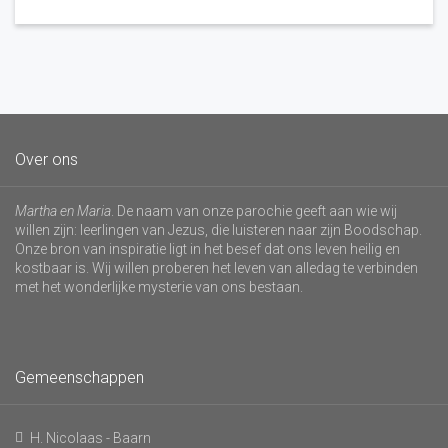
Over ons
Martha en Maria
. De naam van onze parochie geeft aan wie wij
willen zijn: leerlingen van Jezus, die luisteren naar zijn Boodschap.
Onze bron van inspiratie ligt in het besef dat ons leven heilig en
kostbaar is. Wij willen proberen het leven van alledag te verbinden
met het wonderlijke mysterie van ons bestaan.
Gemeenschappen
H. Nicolaas - Baarn