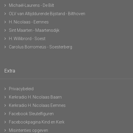
Michaël-Laurens - De Bilt
OLV van Altijddurende Bijstand - Bilthoven
H. Nicolaas - Eemnes
Sint Maarten - Maartensdijk
H. Willibrord - Soest
Carolus Borromeüs - Soesterberg
Extra
Privacybeleid
Kerkradio H. Nicolaas Baarn
Kerkradio H. Nicolaas Eemnes
Facebook Sleutelfiguren
Facebookpagina Kind en Kerk
Misintenties opgeven