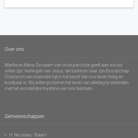
Over ons
Martha en Maria
. De naam van onze parochie geeft aan wie wij
willen zijn: leerlingen van Jezus, die luisteren naar zijn Boodschap.
Onze bron van inspiratie ligt in het besef dat ons leven heilig en
kostbaar is. Wij willen proberen het leven van alledag te verbinden
met het wonderlijke mysterie van ons bestaan.
Gemeenschappen
H. Nicolaas - Baarn