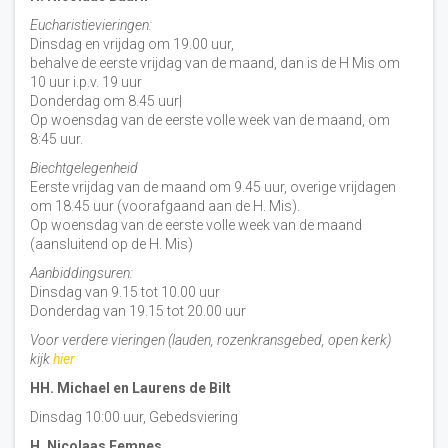
Eucharistievieringen:
Dinsdag en vrijdag om 19.00 uur,
behalve de eerste vrijdag van de maand, dan is de H Mis om
10 uur i.p.v. 19 uur
Donderdag om 8.45 uur|
Op woensdag van de eerste volle week van de maand, om
8:45 uur.
Biechtgelegenheid
Eerste vrijdag van de maand om 9.45 uur, overige vrijdagen
om 18.45 uur (voorafgaand aan de H. Mis).
Op woensdag van de eerste volle week van de maand
(aansluitend op de H. Mis)
Aanbiddingsuren:
Dinsdag van 9.15 tot 10.00 uur
Donderdag van 19.15 tot 20.00 uur
Voor verdere vieringen (lauden, rozenkransgebed, open kerk)
kijk
hier
HH. Michael en Laurens de Bilt
Dinsdag 10:00 uur, Gebedsviering
H. Nicolaas Eemnes