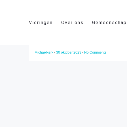
Vieringen
Over ons
Gemeenschap
30e Zondag door het jaar
Michaelkerk
-
30 oktober 2023
-
No Comments