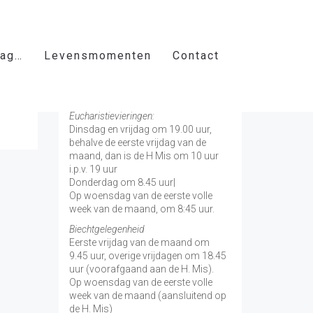
aag…
Levensmomenten
Contact
Vieringen door de week
H. Nicolaas Baarn
Eucharistievieringen:
Dinsdag en vrijdag om 19.00 uur,
behalve de eerste vrijdag van de
maand, dan is de H Mis om 10 uur
i.p.v. 19 uur
Donderdag om 8.45 uur|
Op woensdag van de eerste volle
week van de maand, om 8:45 uur.
Biechtgelegenheid
Eerste vrijdag van de maand om
9.45 uur, overige vrijdagen om 18.45
uur (voorafgaand aan de H. Mis).
Op woensdag van de eerste volle
week van de maand (aansluitend op
de H. Mis)