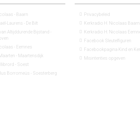
icolaas - Baarn
Privacybeleid
ël-Laurens - De Bilt
Kerkradio H. Nicolaas Baarn
an Altijddurende Bijstand -
Kerkradio H. Nicolaas Eemn
hoven
Facebook Sleutelfiguren
icolaas - Eemnes
Facebookpagina Kind en Ke
 Maarten - Maartensdijk
Misintenties opgeven
llibrord - Soest
lus Borromeüs - Soesterberg