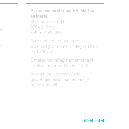
Parochiesecretariaat HH. Martha
en Maria:
Steenhoffstraat 41
3764 BJ Soest
es
KvK nr 74836048
Bereikbaar op maandag en
rk
woensdag tot en met vrijdag van 9.00
tot 12.00 uur.
E-mailadres:
info@marthamaria.nl
Telefoonnummer: 035-6011320
De contactgegevens van de
geloofsgemeenschappen vind je
onder contact!
Website door:
Webheld.nl