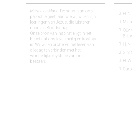
Martha en Maria
. De naam van onze
H. N
parochie geeft aan wie wij willen zijn:
Micha
leerlingen van Jezus, die luisteren
naar zijn Boodschap.
OLV v
Onze bron van inspiratie ligt in het
Bilt
besef dat ons leven heilig en kostbaar
H. N
is. Wij willen proberen het leven van
alledag te verbinden met het
Sint
wonderlijke mysterie van ons
H. Wi
bestaan.
Caro
Copyright: Martha en Mariaparochie