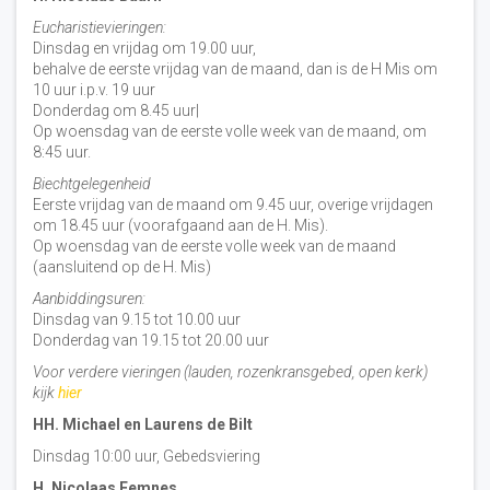
Eucharistievieringen:
Dinsdag en vrijdag om 19.00 uur,
behalve de eerste vrijdag van de maand, dan is de H Mis om
10 uur i.p.v. 19 uur
Donderdag om 8.45 uur|
Op woensdag van de eerste volle week van de maand, om
8:45 uur.
Biechtgelegenheid
Eerste vrijdag van de maand om 9.45 uur, overige vrijdagen
om 18.45 uur (voorafgaand aan de H. Mis).
Op woensdag van de eerste volle week van de maand
(aansluitend op de H. Mis)
Aanbiddingsuren:
Dinsdag van 9.15 tot 10.00 uur
Donderdag van 19.15 tot 20.00 uur
Voor verdere vieringen (lauden, rozenkransgebed, open kerk)
kijk
hier
HH. Michael en Laurens de Bilt
Dinsdag 10:00 uur, Gebedsviering
H. Nicolaas Eemnes