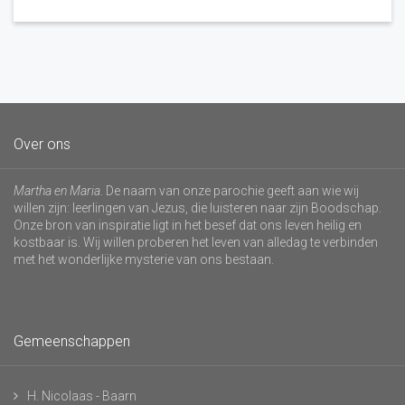
Over ons
Martha en Maria
. De naam van onze parochie geeft aan wie wij
willen zijn: leerlingen van Jezus, die luisteren naar zijn Boodschap.
Onze bron van inspiratie ligt in het besef dat ons leven heilig en
kostbaar is. Wij willen proberen het leven van alledag te verbinden
met het wonderlijke mysterie van ons bestaan.
Gemeenschappen
H. Nicolaas - Baarn