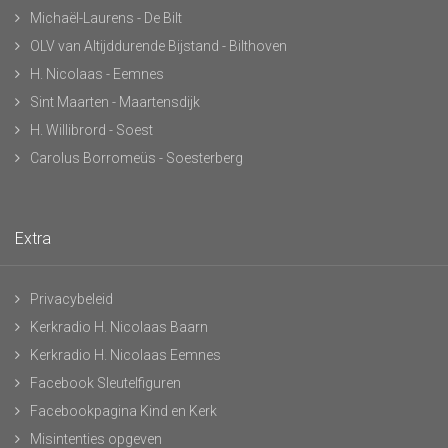
Michaël-Laurens - De Bilt
OLV van Altijddurende Bijstand - Bilthoven
H. Nicolaas - Eemnes
Sint Maarten - Maartensdijk
H. Willibrord - Soest
Carolus Borromeüs - Soesterberg
Extra
Privacybeleid
Kerkradio H. Nicolaas Baarn
Kerkradio H. Nicolaas Eemnes
Facebook Sleutelfiguren
Facebookpagina Kind en Kerk
Misintenties opgeven