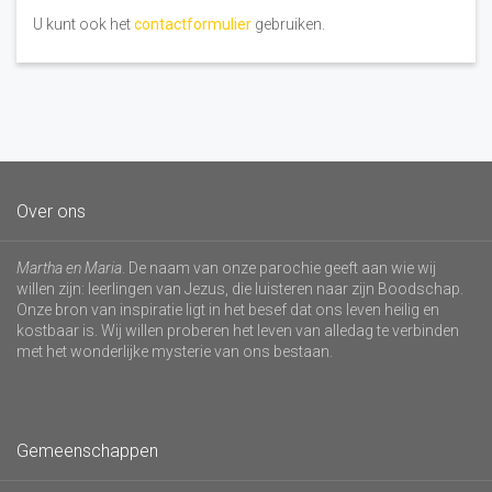
U kunt ook het
contactformulier
gebruiken.
Over ons
Martha en Maria
. De naam van onze parochie geeft aan wie wij
willen zijn: leerlingen van Jezus, die luisteren naar zijn Boodschap.
Onze bron van inspiratie ligt in het besef dat ons leven heilig en
kostbaar is. Wij willen proberen het leven van alledag te verbinden
met het wonderlijke mysterie van ons bestaan.
Gemeenschappen